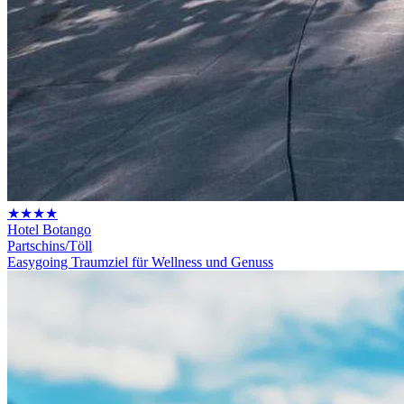
★★★★
Hotel Botango
Partschins/Töll
Easygoing Traumziel für Wellness und Genuss