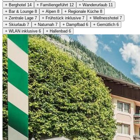
+ Berghotel
14
+ Familiengeführt
12
+ Wanderurlaub
11
+ Bar & Lounge
8
+ Alpen
8
+ Regionale Küche
8
+ Zentrale Lage
7
+ Frühstück inklusive
7
+ Wellnesshotel
7
+ Skiurlaub
7
+ Naturnah
7
+ Dampfbad
6
+ Gemütlich
6
+ WLAN inklusive
6
+ Hallenbad
6