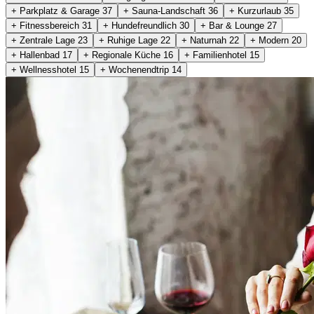
+ Parkplatz & Garage
37
+ Sauna-Landschaft
36
+ Kurzurlaub
35
+ Fitnessbereich
31
+ Hundefreundlich
30
+ Bar & Lounge
27
+ Zentrale Lage
23
+ Ruhige Lage
22
+ Naturnah
22
+ Modern
20
+ Hallenbad
17
+ Regionale Küche
16
+ Familienhotel
15
+ Wellnesshotel
15
+ Wochenendtrip
14