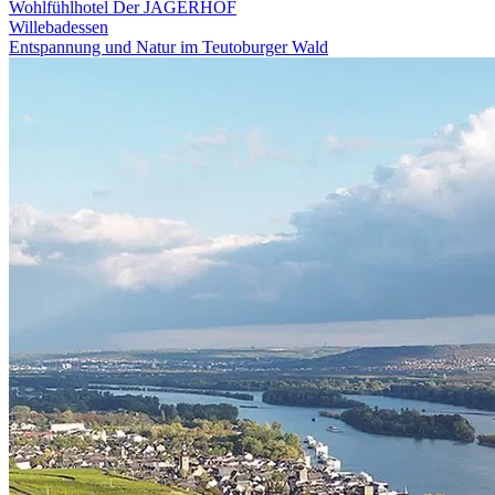
Wohlfühlhotel Der JÄGERHOF
Willebadessen
Entspannung und Natur im Teutoburger Wald