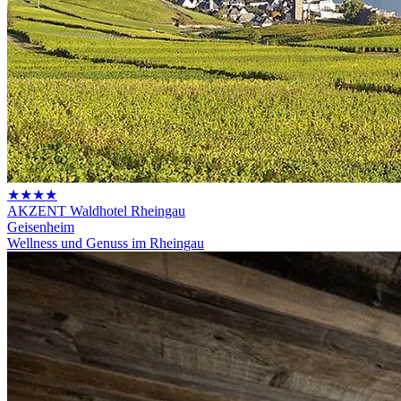
★★★★
AKZENT Waldhotel Rheingau
Geisenheim
Wellness und Genuss im Rheingau