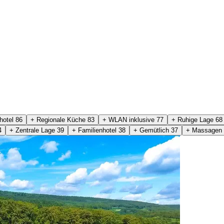
hotel
86
+ Regionale Küche
83
+ WLAN inklusive
77
+ Ruhige Lage
68
4
+ Zentrale Lage
39
+ Familienhotel
38
+ Gemütlich
37
+ Massagen