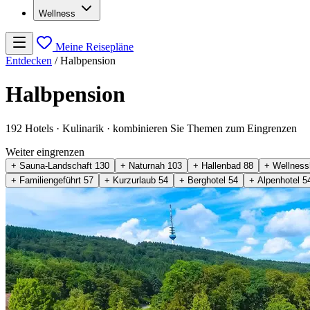
Wellness
Meine Reisepläne
Entdecken
/
Halbpension
Halbpension
192 Hotels
· Kulinarik
· kombinieren Sie Themen zum Eingrenzen
Weiter eingrenzen
+ Sauna-Landschaft
130
+ Naturnah
103
+ Hallenbad
88
+ Wellness
+ Familiengeführt
57
+ Kurzurlaub
54
+ Berghotel
54
+ Alpenhotel
5