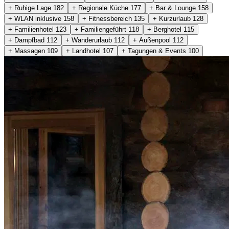
+ Ruhige Lage
182
+ Regionale Küche
177
+ Bar & Lounge
158
+ WLAN inklusive
158
+ Fitnessbereich
135
+ Kurzurlaub
128
+ Familienhotel
123
+ Familiengeführt
118
+ Berghotel
115
+ Dampfbad
112
+ Wanderurlaub
112
+ Außenpool
112
+ Massagen
109
+ Landhotel
107
+ Tagungen & Events
100