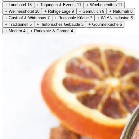
+ Landhotel
13
+ Tagungen & Events
11
+ Wochenendtrip
11
+ Wellnesshotel
10
+ Ruhige Lage
9
+ Gemütlich
9
+ Naturnah
8
+ Gasthof & Wirtshaus
7
+ Regionale Küche
7
+ WLAN inklusive
6
+ Traditionell
5
+ Historisches Gebäude
5
+ Gourmetküche
5
+ Modern
4
+ Parkplatz & Garage
4