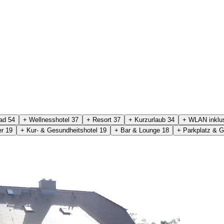
bad
54
+ Wellnesshotel
37
+ Resort
37
+ Kurzurlaub
34
+ WLAN inklu
er
19
+ Kur- & Gesundheitshotel
19
+ Bar & Lounge
18
+ Parkplatz & 