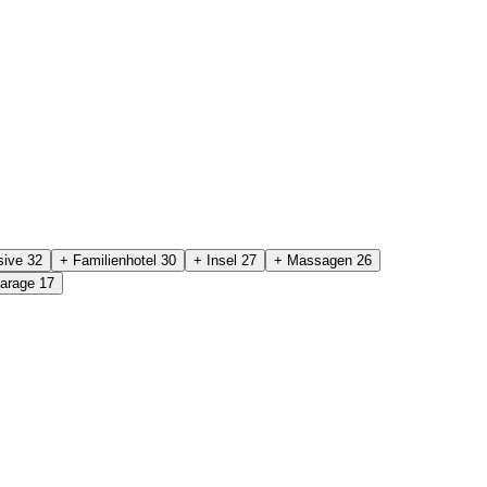
sive
32
+ Familienhotel
30
+ Insel
27
+ Massagen
26
Garage
17