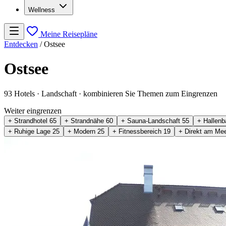
Wellness
Meine Reisepläne
Entdecken
/
Ostsee
Ostsee
93 Hotels
· Landschaft
· kombinieren Sie Themen zum Eingrenzen
Weiter eingrenzen
+ Strandhotel
65
+ Strandnähe
60
+ Sauna-Landschaft
55
+ Hallen
+ Ruhige Lage
25
+ Modern
25
+ Fitnessbereich
19
+ Direkt am Me