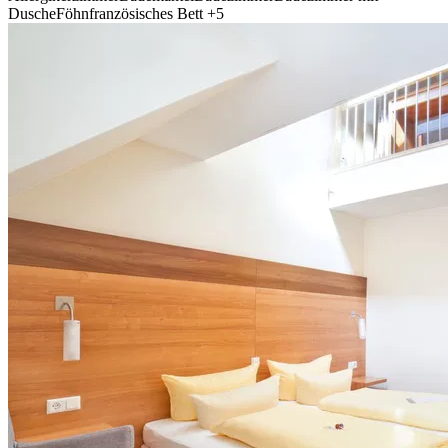
Dusche
Föhn
französisches Bett
+5