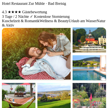
Hotel Restaurant Zur Mühle · Bad Breisig
4.3
★★★★
Gästebewertung
3 Tage / 2 Nächte
✓ Kostenlose Stornierung
Kuschelzeit & Romantik
Wellness & Beauty
Urlaub am Wasser
Natur
& Aktiv