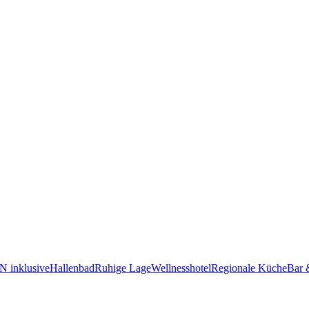
 inklusive
Hallenbad
Ruhige Lage
Wellnesshotel
Regionale Küche
Bar 