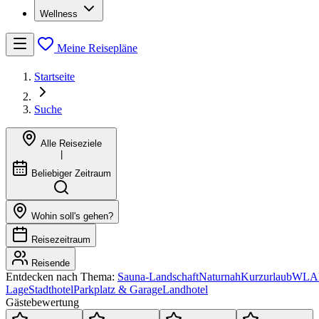
Wellness
Meine Reisepläne
Startseite
Suche
Alle Reiseziele
|
Beliebiger Zeitraum
Wohin soll's gehen?
Reisezeitraum
Reisende
Entdecken nach Thema:
Sauna-Landschaft
Naturnah
Kurzurlaub
WLAN
Lage
Stadthotel
Parkplatz & Garage
Landhotel
Gästebewertung