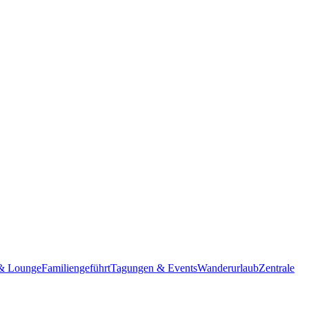
& Lounge
Familiengeführt
Tagungen & Events
Wanderurlaub
Zentrale