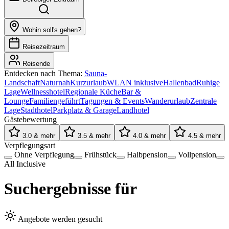
Wohin soll's gehen?
Reisezeitraum
Reisende
Entdecken nach Thema:
Sauna-
Landschaft
Naturnah
Kurzurlaub
WLAN inklusive
Hallenbad
Ruhige
Lage
Wellnesshotel
Regionale Küche
Bar &
Lounge
Familiengeführt
Tagungen & Events
Wanderurlaub
Zentrale
Lage
Stadthotel
Parkplatz & Garage
Landhotel
Gästebewertung
3.0 & mehr
3.5 & mehr
4.0 & mehr
4.5 & mehr
Verpflegungsart
Ohne Verpflegung
Frühstück
Halbpension
Vollpension
All Inclusive
Suchergebnisse für
Angebote werden gesucht