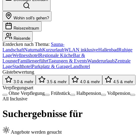
Wohin soll's gehen?
Reisezeitraum
Reisende
Entdecken nach Thema:
Sauna-
Landschaft
Naturnah
Kurzurlaub
WLAN inklusive
Hallenbad
Ruhige
Lage
Wellnesshotel
Regionale Küche
Bar &
Lounge
Familiengeführt
Tagungen & Events
Wanderurlaub
Zentrale
Lage
Stadthotel
Parkplatz & Garage
Landhotel
Gästebewertung
3.0 & mehr
3.5 & mehr
4.0 & mehr
4.5 & mehr
Verpflegungsart
Ohne Verpflegung
Frühstück
Halbpension
Vollpension
All Inclusive
Suchergebnisse für
Angebote werden gesucht